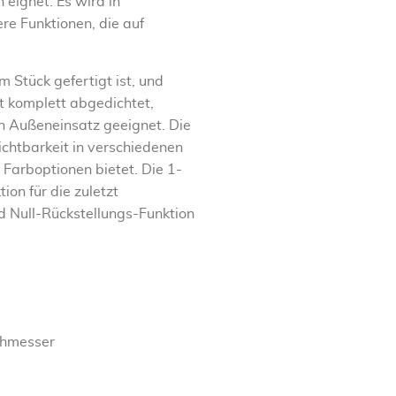
eignet. Es wird in
e Funktionen, die auf
 Stück gefertigt ist, und
st komplett abgedichtet,
en Außeneinsatz geeignet. Die
chtbarkeit in verschiedenen
Farboptionen bietet. Die 1-
ion für die zuletzt
nd Null-Rückstellungs-Funktion
chmesser