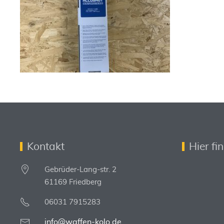
Kontakt
Hier fi
Gebrüder-Lang-str. 2
61169 Friedberg
06031 7915283
info@waffen-kolo.de