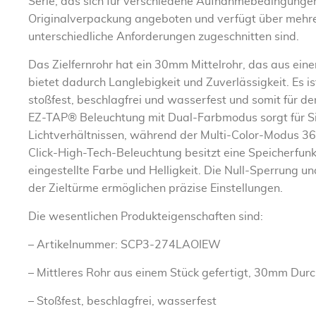
Serie, das sich für verschiedene Aufnahmebedingungen 
Originalverpackung angeboten und verfügt über mehrer
unterschiedliche Anforderungen zugeschnitten sind.
Das Zielfernrohr hat ein 30mm Mittelrohr, das aus einem
bietet dadurch Langlebigkeit und Zuverlässigkeit. Es i
stoßfest, beschlagfrei und wasserfest und somit für d
EZ-TAP® Beleuchtung mit Dual-Farbmodus sorgt für Si
Lichtverhältnissen, während der Multi-Color-Modus 36 
Click-High-Tech-Beleuchtung besitzt eine Speicherfunkt
eingestellte Farbe und Helligkeit. Die Null-Sperrung u
der Zieltürme ermöglichen präzise Einstellungen.
Die wesentlichen Produkteigenschaften sind:
– Artikelnummer: SCP3-274LAOIEW
– Mittleres Rohr aus einem Stück gefertigt, 30mm Dur
– Stoßfest, beschlagfrei, wasserfest