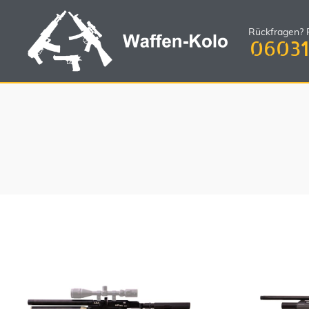
Rückfragen? R
06031