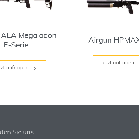
n AEA Megalodon
Airgun HPMA
F-Serie
Jetzt anfragen
tzt anfragen
nden Sie uns