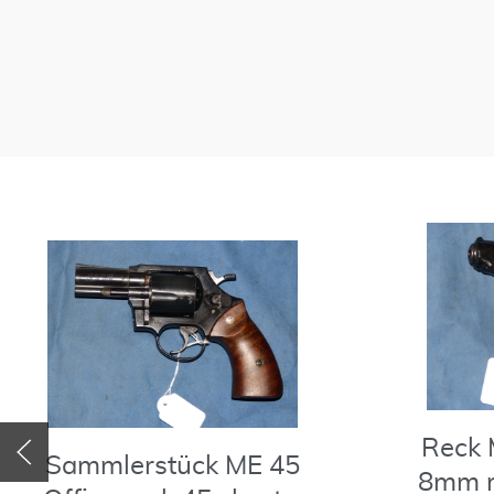
Reck 
Sammlerstück ME 45
8mm m