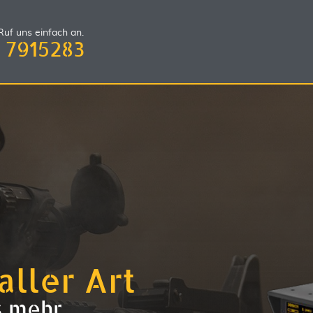
uf uns einfach an.
 7915283
aller Art
s mehr