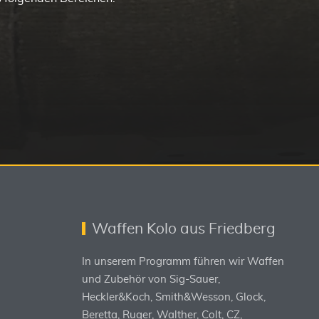
Waffen Kolo aus Friedberg
In unserem Programm führen wir Waffen
und Zubehör von Sig-Sauer,
Heckler&Koch, Smith&Wesson, Glock,
Beretta, Ruger, Walther, Colt, CZ,