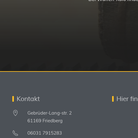
Kontakt
Hier fi
Gebrüder-Lang-str. 2
61169 Friedberg
06031 7915283