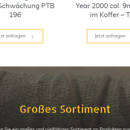
Schwächung PTB
Year 2000 cal. 
196
im Koffer – 
tzt anfragen
Jetzt anfragen
Großes Sortiment
n Sie ein großes und vielfältiges Sortiment an Produkten au