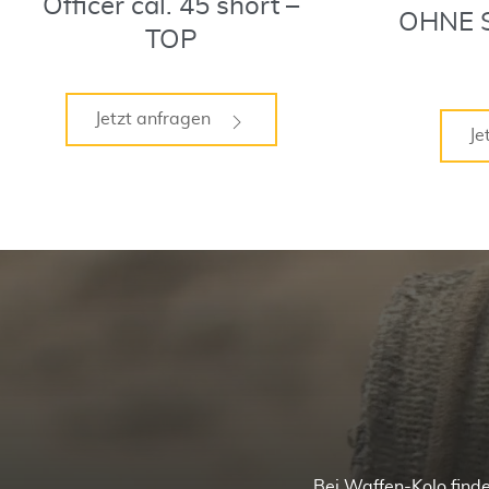
Officer cal. 45 short –
OHNE 
TOP
Jetzt anfragen
Je
Bei Waffen-Kolo finde