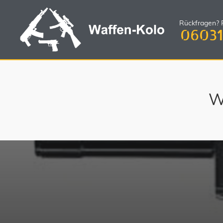
Rückfragen? R
06031
W