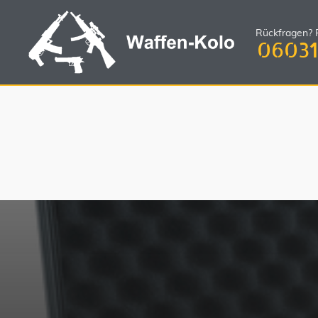
Rückfragen? R
06031