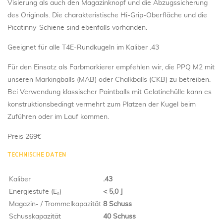
Visierung als auch den Magazinknopf und die Abzugssicherung
des Originals. Die charakteristische Hi-Grip-Oberfläche und die
Picatinny-Schiene sind ebenfalls vorhanden.
Geeignet für alle T4E-Rundkugeln im Kaliber .43
Für den Einsatz als Farbmarkierer empfehlen wir, die PPQ M2 mit
unseren Markingballs (MAB) oder Chalkballs (CKB) zu betreiben.
Bei Verwendung klassischer Paintballs mit Gelatinehülle kann es
konstruktionsbedingt vermehrt zum Platzen der Kugel beim
Zuführen oder im Lauf kommen.
Preis 269€
TECHNISCHE DATEN
Kaliber
.43
Energiestufe (E₀)
< 5,0 J
Magazin- / Trommelkapazität
8 Schuss
Schusskapazität
40 Schuss