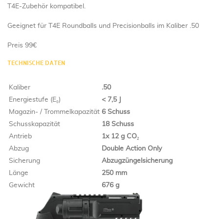
T4E-Zubehör kompatibel.
Geeignet für T4E Roundballs und Precisionballs im Kaliber .50
Preis 99€
TECHNISCHE DATEN
Kaliber
.50
Energiestufe (E₀)
< 7,5 J
Magazin- / Trommelkapazität
6 Schuss
Schusskapazität
18 Schuss
Antrieb
1x 12 g CO₂
Abzug
Double Action Only
Sicherung
Abzugzüngelsicherung
Länge
250 mm
Gewicht
676 g