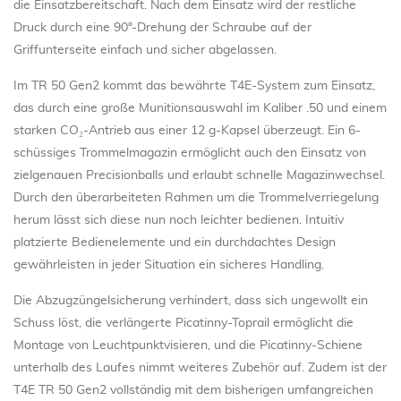
die Einsatzbereitschaft. Nach dem Einsatz wird der restliche
Druck durch eine 90°-Drehung der Schraube auf der
Griffunterseite einfach und sicher abgelassen.
Im TR 50 Gen2 kommt das bewährte T4E-System zum Einsatz,
das durch eine große Munitionsauswahl im Kaliber .50 und einem
starken CO₂-Antrieb aus einer 12 g-Kapsel überzeugt. Ein 6-
schüssiges Trommelmagazin ermöglicht auch den Einsatz von
zielgenauen Precisionballs und erlaubt schnelle Magazinwechsel.
Durch den überarbeiteten Rahmen um die Trommelverriegelung
herum lässt sich diese nun noch leichter bedienen. Intuitiv
platzierte Bedienelemente und ein durchdachtes Design
gewährleisten in jeder Situation ein sicheres Handling.
Die Abzugzüngelsicherung verhindert, dass sich ungewollt ein
Schuss löst, die verlängerte Picatinny-Toprail ermöglicht die
Montage von Leuchtpunktvisieren, und die Picatinny-Schiene
unterhalb des Laufes nimmt weiteres Zubehör auf. Zudem ist der
T4E TR 50 Gen2 vollständig mit dem bisherigen umfangreichen