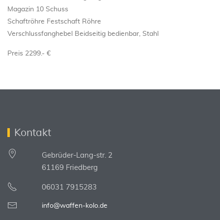
Magazin 10 Schuss
Schaftröhre Festschaft Röhre
Verschlussfanghebel Beidseitig bedienbar, Stahl
Preis 2299.- €
Kontakt
Gebrüder-Lang-str. 2
61169 Friedberg
06031 7915283
info@waffen-kolo.de