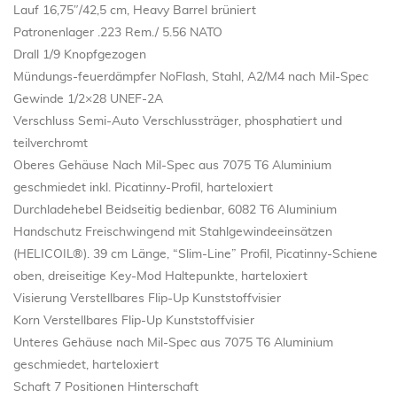
Lauf 16,75″/42,5 cm, Heavy Barrel brüniert
Patronenlager .223 Rem./ 5.56 NATO
Drall 1/9 Knopfgezogen
Mündungs-feuerdämpfer NoFlash, Stahl, A2/M4 nach Mil-Spec
Gewinde 1/2×28 UNEF-2A
Verschluss Semi-Auto Verschlussträger, phosphatiert und
teilverchromt
Oberes Gehäuse Nach Mil-Spec aus 7075 T6 Aluminium
geschmiedet inkl. Picatinny-Profil, harteloxiert
Durchladehebel Beidseitig bedienbar, 6082 T6 Aluminium
Handschutz Freischwingend mit Stahlgewindeeinsätzen
(HELICOIL®). 39 cm Länge, “Slim-Line” Profil, Picatinny-Schiene
oben, dreiseitige Key-Mod Haltepunkte, harteloxiert
Visierung Verstellbares Flip-Up Kunststoffvisier
Korn Verstellbares Flip-Up Kunststoffvisier
Unteres Gehäuse nach Mil-Spec aus 7075 T6 Aluminium
geschmiedet, harteloxiert
Schaft 7 Positionen Hinterschaft