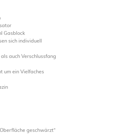
n
sator
hl Gasblock
en sich individuell
 als auch Verschlussfang
ät um ein Vielfaches
azin
l, Oberfläche geschwärzt“