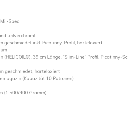
 Mil-Spec
und teilverchromt
eschmiedet inkl. Picatinny-Profil, harteloxiert
nium
(HELICOIL®). 39 cm Länge, “Slim-Line” Profil, Picatinny-Sc
m geschmiedet, harteloxiert
rvemagazin (Kapazität 10 Patronen)
m (1.500/900 Gramm)