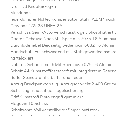
Patronenlager .223 Rem./ 5.56 NATO
Drall 1/8 Knopfgezogen
Mündungs-
feuerdämpfer NoRec Kompensator, Stahl, A2/M4 nach
Gewinde 1/2×28 UNEF-2A
Verschluss Semi-Auto Verschlussträger, phosphatiert 
Oberes Gehäuse Nach Mil-Spec aus 7075 T6 Aluminium g
Durchladehebel Beidseitig bedienbar, 6082 T6 Alumi
Handschutz Freischwingend mit Stahlgewindeeinsätzen 
harteloxiert
Unteres Gehäuse nach Mil-Spec aus 7075 T6 Aluminiu
Schaft A4 Kunststofffestschaft mit integriertem Rese
Buffer Standard rifle buffer und Feder
Abzug Druckpunktabzug, Abzugsgewicht 2.400 Gram
Sicherung Beidseitige Flügelsicherung
Griff Kunststoff Pistolengriff gummiert
Magazin 10 Schuss
Schaftröhre Voll verstellbarer Sniper buttstock