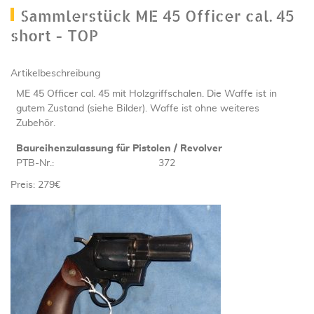
Sammlerstück ME 45 Officer cal. 45
short - TOP
Artikelbeschreibung
ME 45 Officer cal. 45 mit Holzgriffschalen. Die Waffe ist in
gutem Zustand (siehe Bilder). Waffe ist ohne weiteres
Zubehör.
Baureihenzulassung für Pistolen / Revolver
PTB-Nr.:
372
Preis: 279€