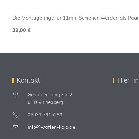
Die Montageringe für 11mm Schienen werden als Paar 
39,00 €
Kontakt
Hier fi
Gebrüder-Lang-str. 2
61169 Friedberg
06031 7915283
info@waffen-kolo.de