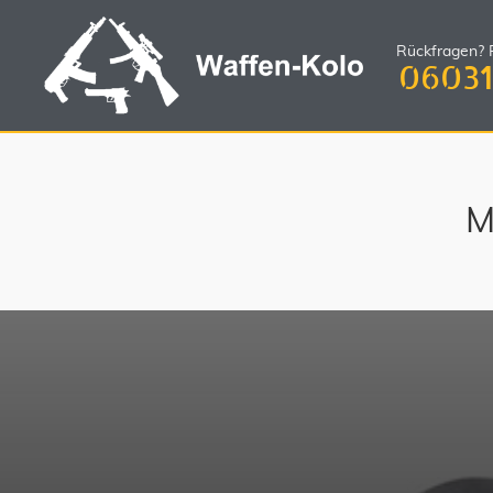
Rückfragen? R
06031
M