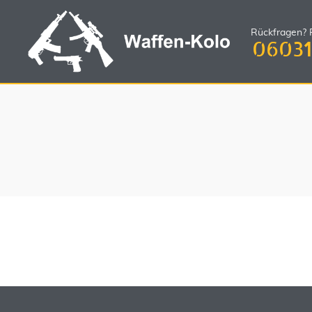
Rückfragen? R
06031