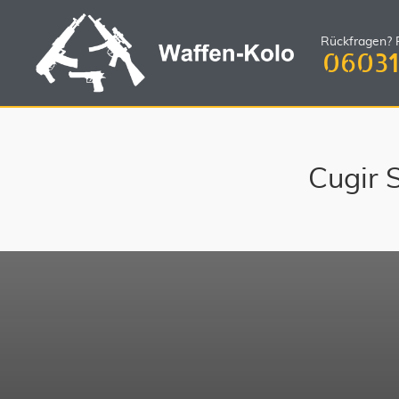
Rückfragen? R
06031
Cugir 