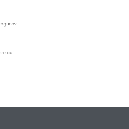
Dragunov
hre auf