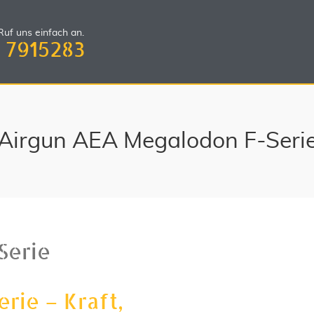
uf uns einfach an.
 7915283
Airgun AEA Megalodon F-Seri
Serie
rie – Kraft,