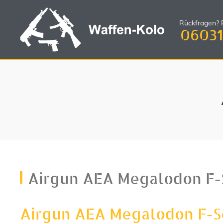
Rückfragen? R
06031
Airgun AEA Megalodon F-
Airgun AEA Megalodon F-Se