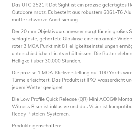
Das UTG 2521R Dot Sight ist ein präzise gefertigtes Re
Outdooreinsatz. Es besteht aus robustem 6061-T6 Alu
matte schwarze Anodisierung.
Der 20 mm Objektivdurchmesser sorgt für ein großes S
schlagfeste, gehärtete Glaslinse eine maximale Widers
roter 3 MOA Punkt mit 8 Helligkeitseinstellungen ermögl
unterschiedlichen Lichtverhältnissen. Die Batterielebe
Helligkeit über 30.000 Stunden.
Die präzise 1 MOA-Klickverstellung auf 100 Yards wird
Türme erleichtert. Das Produkt ist IPX7 wasserdicht un
jedem Wetter geeignet.
Die Low Profile Quick Release (QR) Mini ACOG® Monta
Witness Riser ist inklusive und das Visier ist kompatib
Ready Pistolen-Systemen.
Produkteigenschaften: